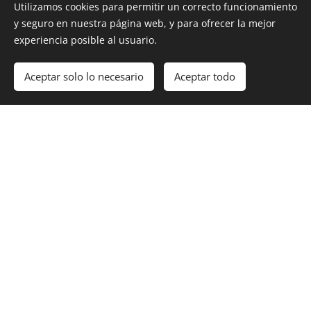
quisquam est qui.
Utilizamos cookies para permitir un correcto funcionamiento
y seguro en nuestra página web, y para ofrecer la mejor
experiencia posible al usuario.
Aceptar solo lo necesario
Aceptar todo
Comenzar
¡Crea tu página web gratis!
Haz clic aquí y empieza a escribir. Veniam quis
nostrum exercitationem ullam corporis suscipit
laboriosam nisi ut aliquid ex.